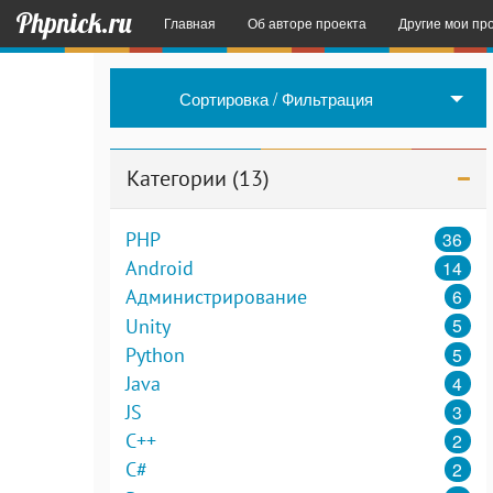
Phpnick.ru
Главная
Об авторе проекта
Другие мои пр
English Space
Сортировка / Фильтрация
Sender SMS
– 
Примеры некот
Категории (13)
36
PHP
14
Android
6
Администрирование
5
Unity
5
Python
4
Java
3
JS
2
C++
2
C#