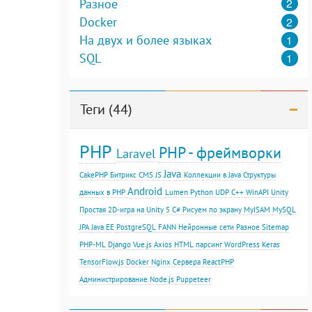
2
Разное
2
Docker
1
На двух и более языках
1
SQL
Теги (44)
PHP
PHP - фреймворки
Laravel
Java
CakePHP
Битрикс
CMS
JS
Коллекции в Java
Структуры
Android
данных в PHP
Lumen
Python
UDP
С++
WinAPI
Unity
Простая 2D-игра на Unity 5
C#
Рисуем по экрану
MyISAM
MySQL
JPA
Java EE
PostgreSQL
FANN
Нейронные сети
Разное
Sitemap
PHP-ML
Django
Vue.js
Axios
HTML парсинг
WordPress
Keras
TensorFlow.js
Docker
Nginx
Сервера
ReactPHP
Администрирование
Node.js
Puppeteer