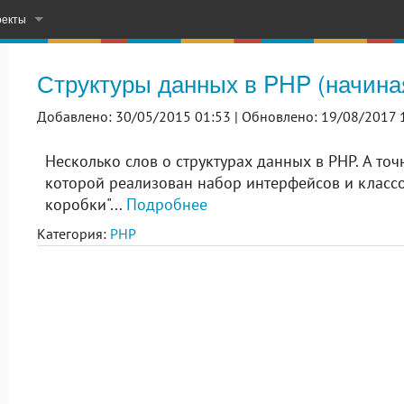
оекты
– Learn & Practice English
Структуры данных в PHP (начиная
СМС-рассылка с вашего компьютера
Добавлено: 30/05/2015 01:53 |
Обновлено: 19/08/2017 
орых проектов на ГитХабе
Несколько слов о структурах данных в PHP. А точ
которой реализован набор интерфейсов и классо
коробки"...
Подробнее
Категория:
PHP