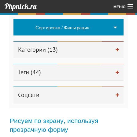
Phpnick.ru
МЕНЮ
Главная
Сортировка / Фильтрация
Об авторе проекта
Другие мои проекты
Категории (13)
Для админа
Теги (44)
Соцсети
Рисуем по экрану, используя
прозрачную форму