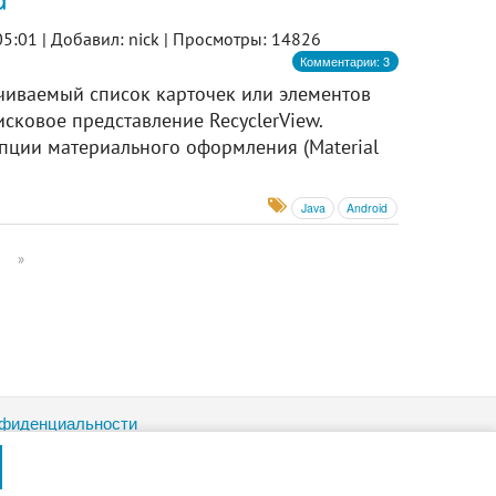
5:01 |
Добавил: nick |
Просмотры: 14826
Комментарии: 3
учиваемый список карточек или элементов
исковое представление RecyclerView.
ции материального оформления (Material
Java
Android
»
нфиденциальности
ific Popup
рещены