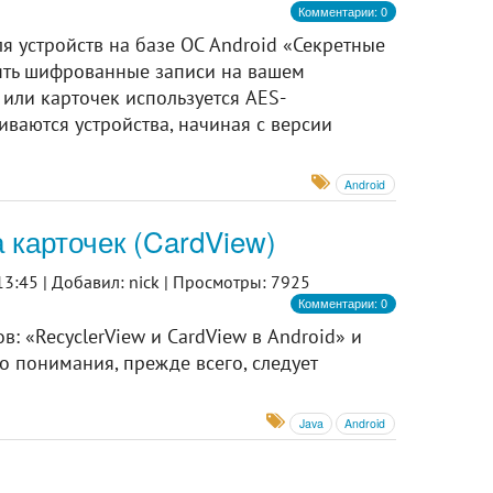
Комментарии: 0
 устройств на базе ОС Android «Секретные
ять шифрованные записи на вашем
или карточек используется AES-
ваются устройства, начиная с версии
Android
 карточек (CardView)
3:45 |
Добавил: nick |
Просмотры: 7925
Комментарии: 0
: «RecyclerView и CardView в Android» и
го понимания, прежде всего, следует
Java
Android