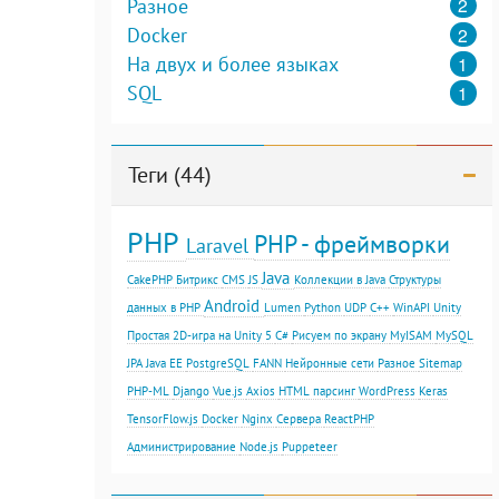
2
Разное
2
Docker
1
На двух и более языках
1
SQL
Теги (44)
PHP
PHP - фреймворки
Laravel
Java
CakePHP
Битрикс
CMS
JS
Коллекции в Java
Структуры
Android
данных в PHP
Lumen
Python
UDP
С++
WinAPI
Unity
Простая 2D-игра на Unity 5
C#
Рисуем по экрану
MyISAM
MySQL
JPA
Java EE
PostgreSQL
FANN
Нейронные сети
Разное
Sitemap
PHP-ML
Django
Vue.js
Axios
HTML парсинг
WordPress
Keras
TensorFlow.js
Docker
Nginx
Сервера
ReactPHP
Администрирование
Node.js
Puppeteer