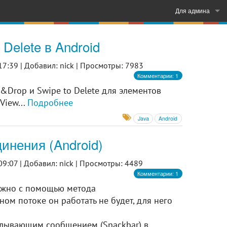
Для админа
Войти
Delete в Android
Регистрация
17:39 |
Добавил: nick |
Просмотры: 7983
Комментарии: 1
&Drop и Swipe to Delete для элементов
View...
Подробнее
Java
Android
инения (Android)
09:07 |
Добавил: nick |
Просмотры: 4489
Комментарии: 1
ожно с помощью метода
вном потоке он работать не будет, для него
сплывающим сообщением (Snackbar) в