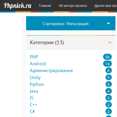
Phpnick.ru
Главная
Об авторе проекта
Другие мои пр
English Space
Сортировка / Фильтрация
Sender SMS
– 
Примеры некот
Категории (13)
36
PHP
14
Android
6
Администрирование
5
Unity
5
Python
4
Java
3
JS
2
C++
2
C#