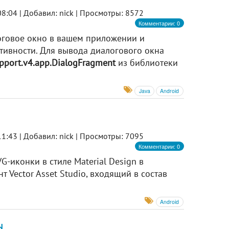
8:04 |
Добавил: nick |
Просмотры: 8572
Комментарии: 0
логовое окно в вашем приложении и
ктивности. Для вывода диалогового окна
pport.v4.app.DialogFragment
из библиотеки
Java
Android
1:43 |
Добавил: nick |
Просмотры: 7095
Комментарии: 0
-иконки в стиле Material Design в
т Vector Asset Studio, входящий в состав
Android
d