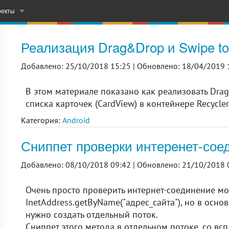
оекты
– Learn & Practice English
Реализация Drag&Drop и Swipe to 
СМС-рассылка с вашего компьютера
Добавлено: 25/10/2018 15:25 |
Обновлено: 18/04/2019 
орых проектов на ГитХабе
В этом материале показано как реализовать Drag
списка карточек (CardView) в контейнере Recycler
Категория:
Android
Сниппет проверки интеренет-соед
Добавлено: 08/10/2018 09:42 |
Обновлено: 21/10/2018 
Очень просто проверить интернет-соединение м
InetAddress.getByName("адрес_сайта"), но в осно
нужно создать отдельный поток.
Сниппет этого метода в отдельном потоке, со в