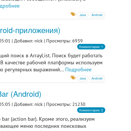
дробнее
Java
Android
droid-приложения)
05:01 |
Добавил: nick |
Просмотры: 6939
Комментарии: 1
й поиск в ArrayList. Поиск будет работать
. В качестве рабочей платформы используем
ью регулярных выражений...
Подробнее
Java
Android
ar (Android)
05:05 |
Добавил: nick |
Просмотры: 21230
Комментарии: 2
ar (action bar). Кроме этого, реализуем
лывающее меню последних поисковых