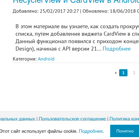
Добавлено: 25/02/2017 20:27 |
Обновлено: 18/06/2018 0
В этом материале вы узнаете, как создать прокр
списка, путем добавления виджета CardView в сп
Данный функционал появился с приходом концеп
Design), начиная с API версии 21...
Подробнее
Категория:
Android
«
1
2
нальных данных
⁞
Пользовательское соглашение
⁞
Политика ко
⁞
⁞
⁞
⁞
⁞
Старков
ZURB Foundation
LARAVEL
CKEditor
highlight.js
Magn
Этот сайт использует файлы cookie.
Подробнее
.
Понятно
ование и публикация материалов без ссылки на этот сайт зап