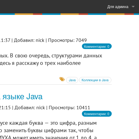
Для админа
Войти
Регистрация
1:37 |
Добавил: nick |
Просмотры: 7049
Комментарии: 0
ных. В свою очередь, структурами данных
есь я расскажу о трех наиболее
Java
Коллекции в Java
 языке Java
21:15 |
Добавил: nick |
Просмотры: 10411
Комментарии: 0
бусе каждая буква — это цифра, разным
о заменить буквы цифрами так, чтобы
МУХА может иметь значения от 1 до 4, а