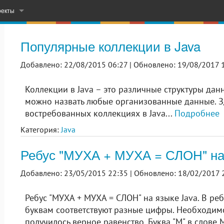
оекты
– Learn & Practice English
Популярные коллекции в Java
СМС-рассылка с вашего компьютера
Добавлено: 22/08/2015 06:27 |
Обновлено: 19/08/2017 1
орых проектов на ГитХабе
Коллекции в Java – это различные структуры дан
можно назвать любые организованные данные. Зд
востребованных коллекциях в Java...
Подробнее
Категория:
Java
Ребус "МУХА + МУХА = СЛОН" на
Добавлено: 23/05/2015 22:35 |
Обновлено: 18/02/2017 
Ребус "МУХА + МУХА = СЛОН" на языке Java. В ре
буквам соответствуют разные цифры. Необходим
получилось верное равенство. Буква "М" в слове 