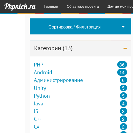
Phpnick.ru
Главная
Об авторе проекта
Другие мои пр
English Space
Сортировка / Фильтрация
Sender SMS
– 
Примеры некот
Категории (13)
36
PHP
14
Android
6
Администрирование
5
Unity
5
Python
4
Java
3
JS
2
C++
2
C#