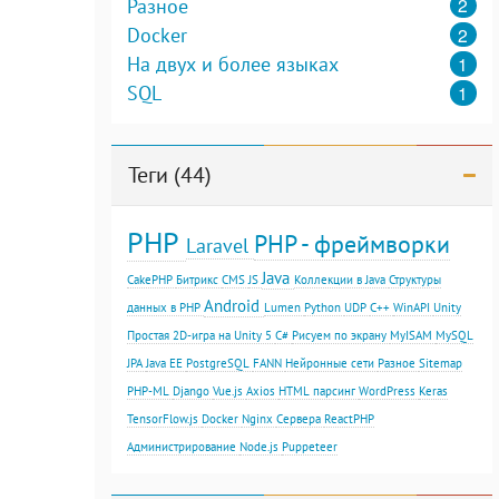
2
Разное
2
Docker
1
На двух и более языках
1
SQL
Теги (44)
PHP
PHP - фреймворки
Laravel
Java
CakePHP
Битрикс
CMS
JS
Коллекции в Java
Структуры
Android
данных в PHP
Lumen
Python
UDP
С++
WinAPI
Unity
Простая 2D-игра на Unity 5
C#
Рисуем по экрану
MyISAM
MySQL
JPA
Java EE
PostgreSQL
FANN
Нейронные сети
Разное
Sitemap
PHP-ML
Django
Vue.js
Axios
HTML парсинг
WordPress
Keras
TensorFlow.js
Docker
Nginx
Сервера
ReactPHP
Администрирование
Node.js
Puppeteer