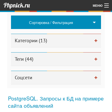
Phpnick.ru
МЕНЮ
Главная
Сортировка / Фильтрация
Об авторе проекта
Другие мои проекты
Категории (13)
Для админа
Теги (44)
Соцсети
PostgreSQL. Запросы к БД на примере
сайта объявлений