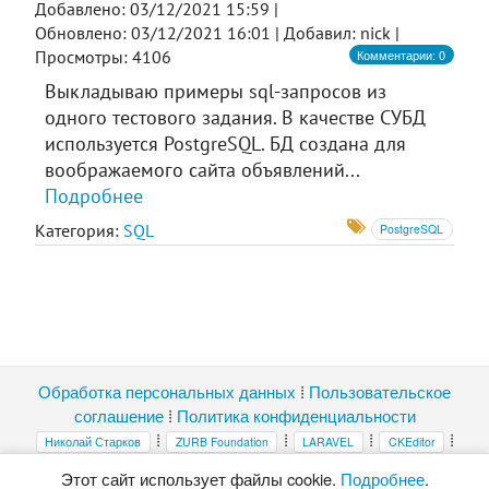
Добавлено: 03/12/2021 15:59 |
Обновлено: 03/12/2021 16:01 |
Добавил: nick |
Комментарии: 0
Просмотры: 4106
Выкладываю примеры sql-запросов из
одного тестового задания. В качестве СУБД
используется PostgreSQL. БД создана для
воображаемого сайта объявлений...
Подробнее
Категория:
SQL
PostgreSQL
Обработка персональных данных
⁞
Пользовательское
соглашение
⁞
Политика конфиденциальности
⁞
⁞
⁞
⁞
Николай Старков
ZURB Foundation
LARAVEL
CKEditor
⁞
highlight.js
Magnific Popup
Этот сайт использует файлы cookie.
Подробнее
.